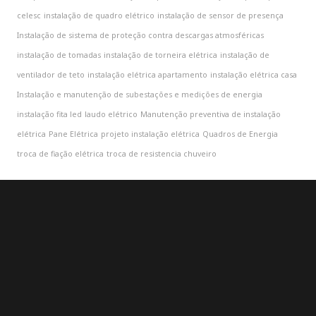
celesc
instalação de quadro elétrico
instalação de sensor de presença
Instalação de sistema de proteção contra descargas atmosféricas
instalação de tomadas
instalação de torneira elétrica
instalação de
ventilador de teto
instalação elétrica apartamento
instalação elétrica casa
Instalação e manutenção de subestações e medições de energia
instalação fita led
laudo elétrico
Manutenção preventiva de instalação
elétrica
Pane Elétrica
projeto instalação elétrica
Quadros de Energia
troca de fiação elétrica
troca de resistencia chuveiro