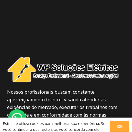
Nossos profissionais buscam constante
aperfeiçoamento técnico, visando atender as
exigências do mercado, executar os trabalhos com
qualidade e em conformidade com às normas
vigentes.
Este site utiliza cookies para melhorar sua experiência. Se
OK
você continuar a usar este site, você concorda com ele.