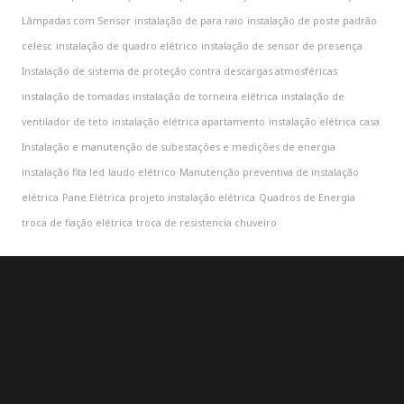
Lâmpadas com Sensor
instalação de para raio
instalação de poste padrão
celesc
instalação de quadro elétrico
instalação de sensor de presença
Instalação de sistema de proteção contra descargas atmosféricas
instalação de tomadas
instalação de torneira elétrica
instalação de
ventilador de teto
instalação elétrica apartamento
instalação elétrica casa
Instalação e manutenção de subestações e medições de energia
instalação fita led
laudo elétrico
Manutenção preventiva de instalação
elétrica
Pane Elétrica
projeto instalação elétrica
Quadros de Energia
troca de fiação elétrica
troca de resistencia chuveiro