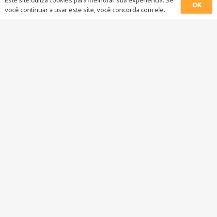
Este site utiliza cookies para melhorar sua experiência. Se
OK
você continuar a usar este site, você concorda com ele.
Dentre elas, a Norma Regulamentadora N°10, NR-10
Novidades
Carregador carro Elétrico Balneário Camboriú
Instalações elétricas Balneário Camboriú
Instalação elétrica Balneário Camboriú
Eletricista instalação elétrica Balneário Camboriú
Engenheiro Eletricista Balneário Camboriú
Preço Eletricista em Balneário Camboriú
Balneário Camboriú Eletricista
Eletricista profissional Balneário Camboriú
Eletricista Balneário Camboriú
Contato